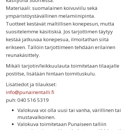
käsityönä Suomessa.
Materiaali: suomalainen koivuviilu sekä
ympäristöystävällinen melamiinipinta.
Tuotteet kestävät maltillisen konepesun, mutta
suositelemme käsitiskiä. Jos tarjottimen täytyy
kestää jatkuvaa konepesua, ilmoitathan siitä
erikseen. Tällöin tarjottimeen tehdään erilainen
reunakäsittely.
Mikäli tarjotin/leikkuulauta toimitetaan tilaajalle
postitse, lisätään hintaan toimituskulu.
Lisätiedot ja tilaukset:
info@punainentalli.fi
puh: 040 516 5319
Valokuva voi olla uusi tai vanha, värillinen tai
mustavalkoinen.
Valokuva toimitetaan Punaiseen talliin