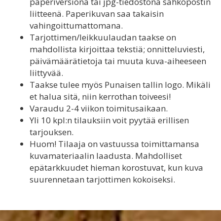
paperiversiona tai jpg-tiedostona sähköpostin
liitteenä. Paperikuvan saa takaisin
vahingoittumattomana.
Tarjottimen/leikkuulaudan taakse on
mahdollista kirjoittaa tekstiä; onnitteluviesti,
päivämäärätietoja tai muuta kuva-aiheeseen
liittyvää.
Taakse tulee myös Punaisen tallin logo. Mikäli
et halua sitä, niin kerrothan toiveesi!
Varaudu 2-4 viikon toimitusaikaan.
Yli 10 kpl:n tilauksiin voit pyytää erillisen
tarjouksen.
Huom! Tilaaja on vastuussa toimittamansa
kuvamateriaalin laadusta. Mahdolliset
epätarkkuudet hieman korostuvat, kun kuva
suurennetaan tarjottimen kokoiseksi.